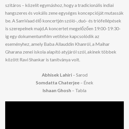
szitáros – közelít egymáshoz, hogy a tradicionális indiai
hangszeres és vokális zene egységes koncepcióját mutassák
be. A SamVaad élő koncertjén szóló-, duó- és triófellépések
is szerepelnek majd.A koncertet megelőzően 19:00-19:30-
ig egy dokumentumfilm vetítése kapcsolódik az
eseményhez, amely Baba Allauddin Khanról, a Maihar
Gharana zenei iskola alapító atyjáról szól, akinek többek
között Ravi Shankar is tanítványa volt.
Abhisek Lahiri
– Sarod
Somdatta Chaterjee
–
Ének
Ishaan Ghosh
– Tabla