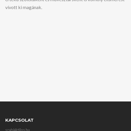
vívott ki magának.
KAPCSOLAT
szabi@tilos.hu