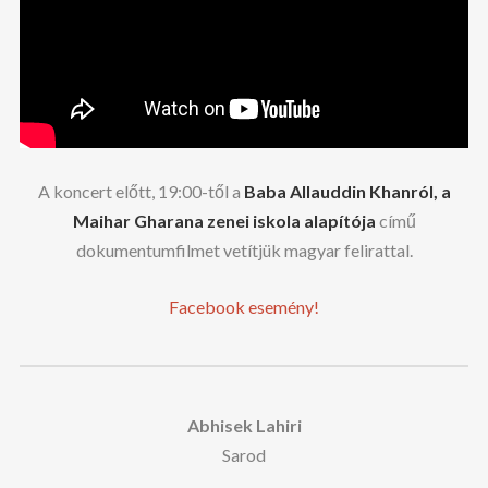
A koncert előtt, 19:00-től a
Baba Allauddin Khanról, a
Maihar Gharana zenei iskola alapítója
című
dokumentumfilmet vetítjük magyar felirattal.
Facebook esemény!
Abhisek Lahiri
Sarod