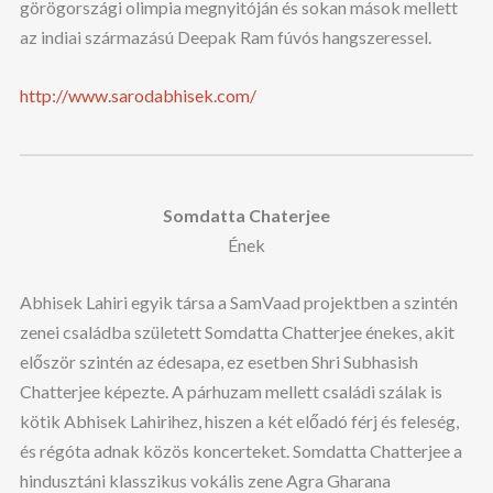
görögországi olimpia megnyitóján és sokan mások mellett
az indiai származású Deepak Ram fúvós hangszeressel.
http://www.sarodabhisek.com/
Somdatta Chaterjee
Ének
Abhisek Lahiri egyik társa a SamVaad projektben a szintén
zenei családba született Somdatta Chatterjee énekes, akit
először szintén az édesapa, ez esetben Shri Subhasish
Chatterjee képezte. A párhuzam mellett családi szálak is
kötik Abhisek Lahirihez, hiszen a két előadó férj és feleség,
és régóta adnak közös koncerteket. Somdatta Chatterjee a
hindusztáni klasszikus vokális zene Agra Gharana