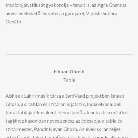
tradícióját, stílusát gyakorolja – tanult is, az Agra Gharana
neves énekesétől és veterán gurujától, Vidushi Subhra
Guhától.
Ishaan Ghosh
Tabla
Abhisek Lahiri másik társa a SamVaad projektben Ishaan
Ghosh, aki tablán és szitáron is játszik, India élvonalbeli
fiatal tablajátékosaként kiemelkedő, akinek a trió mási két
tagjához hasonlóan neves zenész az édesapja, a tabla és
szitármester, Pandit Nayan Ghosh. Az évek során teljes
értékű szólistaként és művésztársként is komoly elismerést