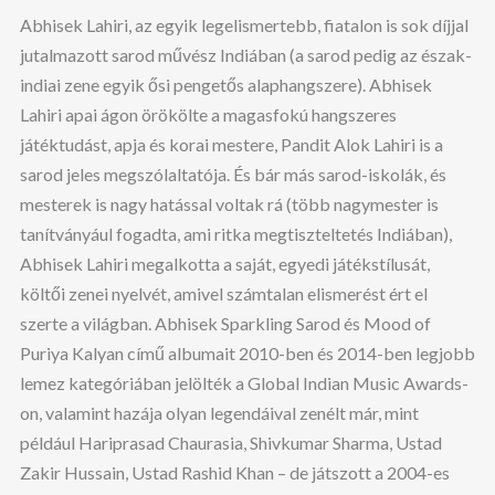
Abhisek Lahiri, az egyik legelismertebb, fiatalon is sok díjjal
jutalmazott sarod művész Indiában (a sarod pedig az észak-
indiai zene egyik ősi pengetős alaphangszere). Abhisek
Lahiri apai ágon örökölte a magasfokú hangszeres
játéktudást, apja és korai mestere, Pandit Alok Lahiri is a
sarod jeles megszólaltatója. És bár más sarod-iskolák, és
mesterek is nagy hatással voltak rá (több nagymester is
tanítványául fogadta, ami ritka megtiszteltetés Indiában),
Abhisek Lahiri megalkotta a saját, egyedi játékstílusát,
költői zenei nyelvét, amivel számtalan elismerést ért el
szerte a világban. Abhisek Sparkling Sarod és Mood of
Puriya Kalyan című albumait 2010-ben és 2014-ben legjobb
lemez kategóriában jelölték a Global Indian Music Awards-
on, valamint hazája olyan legendáival zenélt már, mint
például Hariprasad Chaurasia, Shivkumar Sharma, Ustad
Zakir Hussain, Ustad Rashid Khan – de játszott a 2004-es