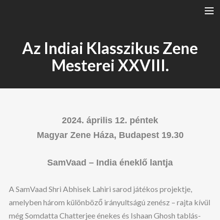
A RÁGA RENDSZERE
Az Indiai Klasszikus Zene
TÁLA
Mesterei XXVIII.
HANGSZEREK
TÓTH SZABI
KONCERTEK
2024. április 12. péntek
SZÓTÁR
Magyar Zene Háza, Budapest 19.30
ELADÓ HANGSZER
ENGLISH
SamVaad – India éneklő lantja
SEARCH
A SamVaad Shri Abhisek Lahiri sarod játékos projektje,
amelyben három különböző irányultságú zenész – rajta kívül
még Somdatta Chatterjee énekes és Ishaan Ghosh tablás-