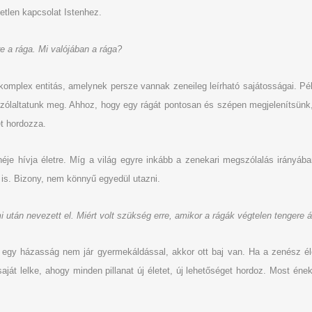
etlen kapcsolat Istenhez.
e a rága. Mi valójában a rága?
ó komplex entitás, amelynek persze vannak zeneileg leírható sajátosságai. 
szólaltatunk meg. Ahhoz, hogy egy rágát pontosan és szépen megjelenítsünk, 
et hordozza.
éje hívja életre. Míg a világ egyre inkább a zenekari megszólalás irányába
is. Bizony, nem könnyű egyedül utazni.
i után nevezett el. Miért volt szükség erre, amikor a rágák végtelen tengere á
egy házasság nem jár gyermekáldással, akkor ott baj van. Ha a zenész élet
át lelke, ahogy minden pillanat új életet, új lehetőséget hordoz. Most én