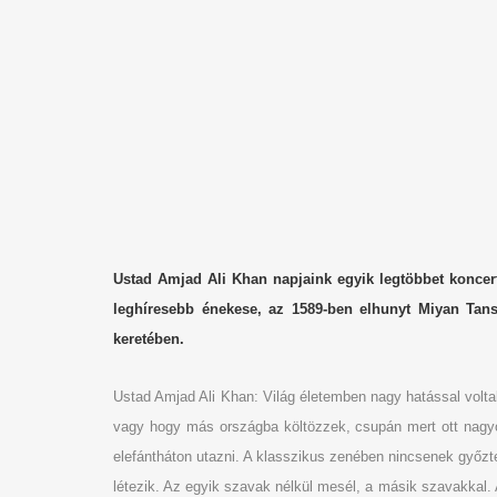
Ustad Amjad Ali Khan napjaink egyik legtöbbet koncert
leghíresebb énekese, az 1589-ben elhunyt Miyan Tan
keretében.
Ustad Amjad Ali Khan: Világ életemben nagy hatással volt
vagy hogy más országba költözzek, csupán mert ott nagyo
elefántháton utazni. A klasszikus zenében nincsenek győzt
létezik. Az egyik szavak nélkül mesél, a másik szavakkal. 