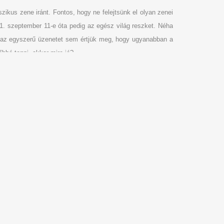
ikus zene iránt. Fontos, hogy ne felejtsünk el olyan zenei
1. szeptember 11-e óta pedig az egész világ reszket. Néha
zt az egyszerű üzenetet sem értjük meg, hogy ugyanabban a
bbé tenni, akkor mire jó?
©
Tóth Szabolcs