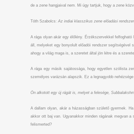
de a zene hangjaival nem. Mi úgy tartjuk, hogy a zene közv
Tóth Szabolcs:
Az indiai klasszikus zene előadási rendszer
A rága olyan akár egy élőlény. Érzékszervekkel felfoghat
áll, melyeket egy bonyolult előadói rendszer segítségével 
ahogy a világ maga is, a szeretet által jön létre és a szeret
A rága egy másik sajátossága, hogy egyetlen szólista zen
személyes varázsán alapszik. Ez a legnagyobb nehézsége 
Ön alkotott egy új rágát is, melyet a felesége, Subbalakshm
A dallam olyan, akár a házasságban születő gyermek. Ha 
akkor ott baj van. Ugyanakkor minden rágának megvan a saj
felismerted?