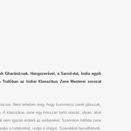
sh Gharānā-nak. Hangszerével, a Sarod-dal, India egyik
Trafóban az Indiai Klasszikus Zene Mesterei sorozat
i kincsre. Nem tehetem meg, hogy kommersz zenét játsszak,
 A klasszikus zene egy hosszan tartó utazás, olyan, akár
át nem igazán érdekli az embereket. Szerintem kétféle zene
alja a tudatunkat, uralja a világot. Szavakkal hazudhatunk,