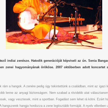
ező indiai zenésze. Hatodik generációját képviseli az ún. Senia Banga
sen zenei hagyományának örököse. 2007 októberben adott koncertet a 
ak rám a hangok. A zenére pedig úgy tekintettünk a családban, mint az igaz
bb lenne az anyagi biztonságom. Nem szabad a rövidebb utat választanom.
esek, vagy vesztesek, mint a sportban. Fogadást sem lehet rá kötni. Ezért h
A hangszerek hangja hordozza a zene legtisztább formáját. A nyelv ellenben ur