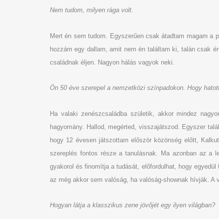
Nem tudom, milyen rága volt.
Mert én sem tudom. Egyszerűen csak átadtam magam a pillan
hozzám egy dallam, amit nem én találtam ki, talán csak én
családnak éljen. Nagyon hálás vagyok neki.
Ön 50 éve szerepel a nemzetközi színpadokon. Hogy hatott
Ha valaki zenészcsaládba születik, akkor mindez nagyon
hagyomány. Hallod, megérted, visszajátszod. Egyszer talál
hogy 12 évesen játszottam először közönség előtt, Kalkut
szereplés fontos része a tanulásnak. Ma azonban az a le
gyakorol és finomítja a tudását, előfordulhat, hogy egyedü
az még akkor sem valóság, ha valóság-shownak hívják. A v
Hogyan látja a klasszikus zene jövőjét egy ilyen világban?