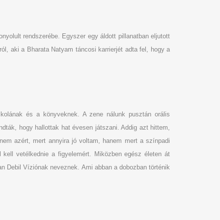
olult rendszerébe. Egyszer egy áldott pillanatban eljutott
, aki a Bharata Natyam táncosi karrierjét adta fel, hogy a
iskolának és a könyveknek. A zene nálunk pusztán orális
ták, hogy hallottak hat évesen játszani. Addig azt hittem,
 nem azért, mert annyira jó voltam, hanem mert a színpadi
kell vetélkednie a figyelemért. Miközben egész életen át
okan Debil Víziónak neveznek. Ami abban a dobozban történik