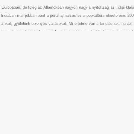
 Európában, de főleg az Államokban nagyon nagy a nyitottság az indiai klassz
ndiában már jobban bánt a pénzhajhászás és a popkultúra előretörése. 200
ainkat, gyűlölünk bizonyos vallásokat. Mi értelme van a tanulásnak, ha a
nt, mindnyájan testvérek vagyunk. Ha a tanulás nem tud kedvesebbé, megértő
Nézd meg a budapesti koncert egy részletét: