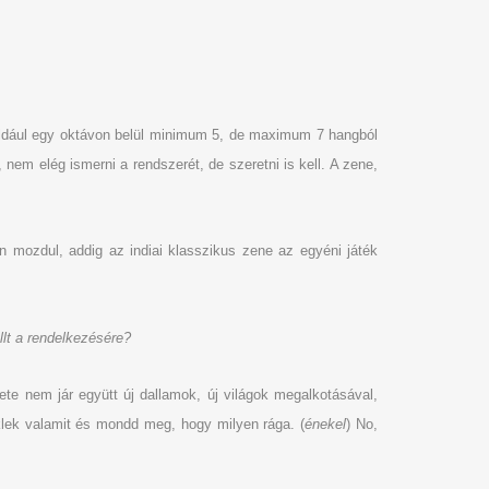
Például egy oktávon belül minimum 5, de maximum 7 hangból
nem elég ismerni a rendszerét, de szeretni is kell. A zene,
n mozdul, addig az indiai klasszikus zene az egyéni játék
llt a rendelkezésére?
e nem jár együtt új dallamok, új világok megalkotásával,
eklek valamit és mondd meg, hogy milyen rága. (
énekel
) No,