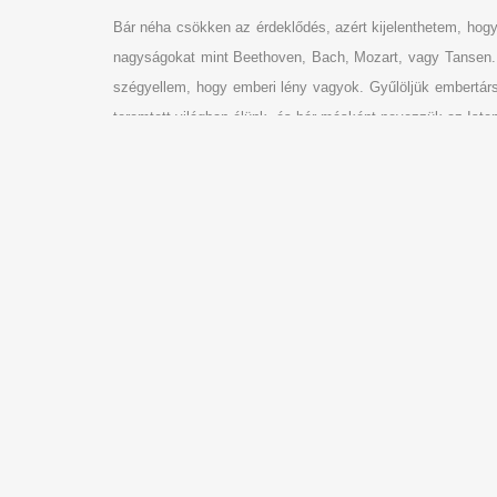
Bár néha csökken az érdeklődés, azért kijelenthetem, hogy
nagyságokat mint Beethoven, Bach, Mozart, vagy Tansen. I
szégyellem, hogy emberi lény vagyok. Gyűlöljük embertárs
teremtett világban élünk, és bár másként nevezzük az Iste