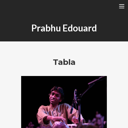
A RÁGA RENDSZERE
Prabhu Edouard
TÁLA
HANGSZEREK
TÓTH SZABI
Tabla
KONCERTEK
SZÓTÁR
ELADÓ HANGSZER
ENGLISH
SEARCH