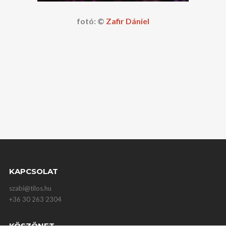
fotó: ©
Zafir Dániel
KAPCSOLAT
szabi@tilos.hu
+36 30 263 2304
KÖSZÖNET