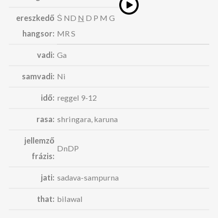
ereszkedő
Ṡ ND
N
D P M G
hangsor:
MR S
vadi:
Ga
samvadi:
Ni
idő:
reggel 9-12
rasa:
shringara, karuna
jellemző
DnDP
frázis:
jati:
sadava-sampurna
that:
bilawal