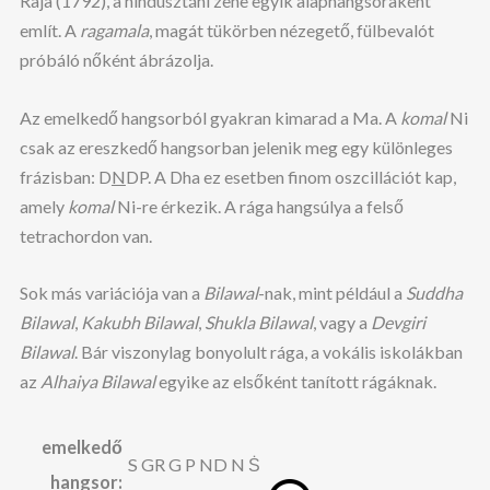
Raja (1792), a hindusztáni zene egyik alaphangsoraként
említ. A
ragamala
, magát tükörben nézegető, fülbevalót
próbáló nőként ábrázolja.
Az emelkedő hangsorból gyakran kimarad a Ma. A
komal
Ni
csak az ereszkedő hangsorban jelenik meg egy különleges
frázisban: D
N
DP. A Dha ez esetben finom oszcillációt kap,
amely
komal
Ni-re érkezik. A rága hangsúlya a felső
tetrachordon van.
Sok más variációja van a
Bilawal
-nak, mint például a
Suddha
Bilawal
,
Kakubh Bilawal
,
Shukla Bilawal
, vagy a
Devgiri
Bilawal
. Bár viszonylag bonyolult rága, a vokális iskolákban
az
Alhaiya Bilawal
egyike az elsőként tanított rágáknak.
emelkedő
S GR G P ND N Ṡ
hangsor: